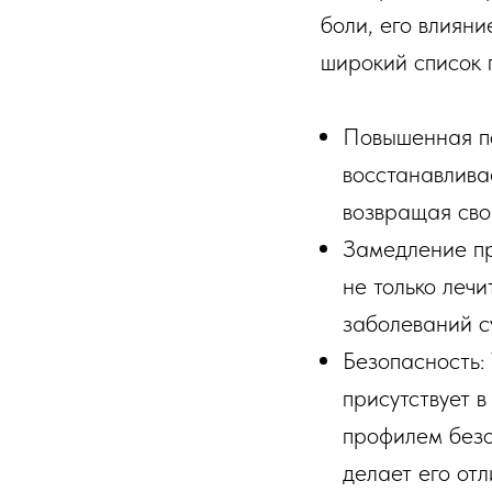
боли, его влиян
широкий список 
Повышенная по
восстанавлива
возвращая сво
Замедление пр
не только леч
заболеваний су
Безопасность:
присутствует 
профилем безо
делает его от