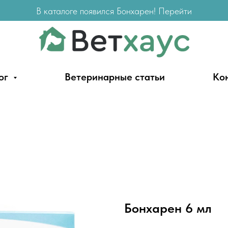
В каталоге появился Бонхарен! Перейти
ог
Ветеринарные статьи
Ко
Бонхарен 6 мл