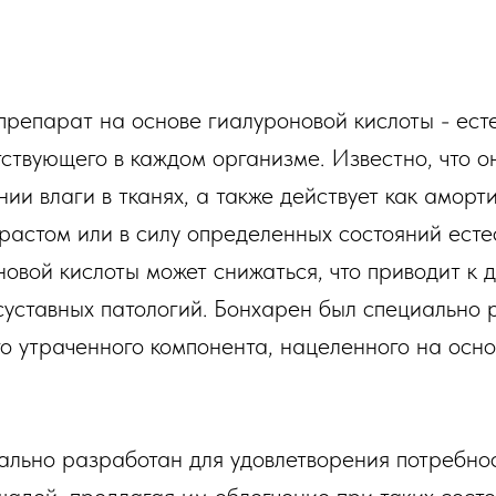
препарат на основе гиалуроновой кислоты - ест
тствующего в каждом организме. Известно, что о
нии влаги в тканях, а также действует как амор
озрастом или в силу определенных состояний ест
новой кислоты может снижаться, что приводит к 
 суставных патологий. Бонхарен был специально 
го утраченного компонента, нацеленного на осн
льно разработан для удовлетворения потребнос