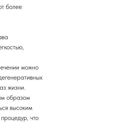
от более
ава
егкостью,
лечении можно
 дегенеративных
аз жизни.
ным образом
ться высоким
процедур, что