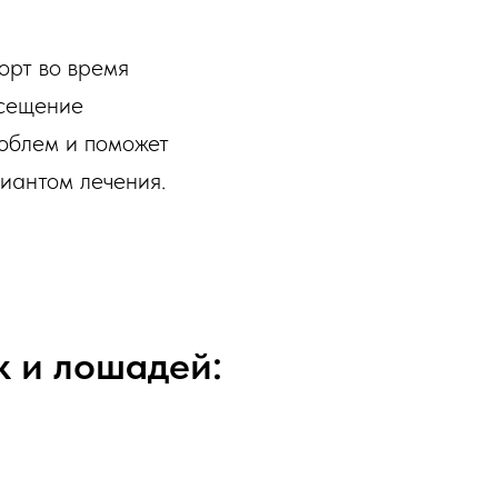
орт во время
осещение
облем и поможет
риантом лечения.
к и лошадей: