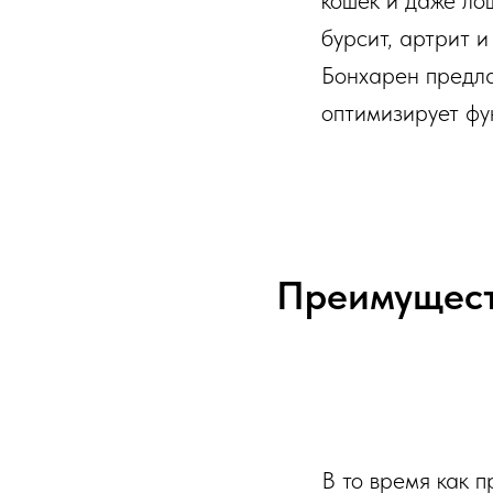
кошек и даже ло
бурсит, артрит 
Бонхарен предла
оптимизирует фу
Преимущест
В то время как 