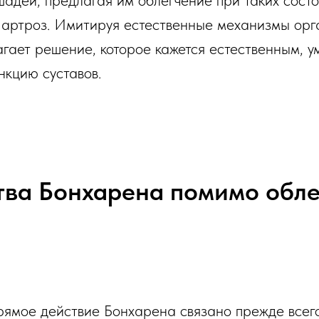
шадей, предлагая им облегчение при таких состо
и артроз. Имитируя естественные механизмы орг
гает решение, которое кажется естественным, у
нкцию суставов.
ва Бонхарена помимо обле
прямое действие Бонхарена связано прежде всег