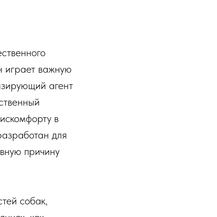
ественного
н играет важную
тизирующий агент
ественный
дискомфорту в
разработан для
овную причину
тей собак,