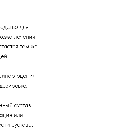
едство для
схема лечения
тается тем же.
ей:
еринар оценил
дозировке.
нный сустав
дация или
сти сустава.