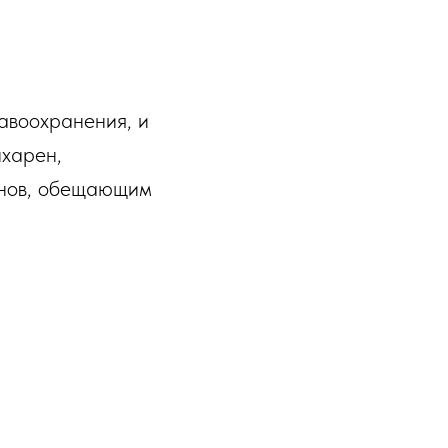
равоохранения, и
нхарен,
онов, обещающим