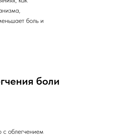
яниях, как
анизма,
меньшает боль и
гчения боли
о с облегчением