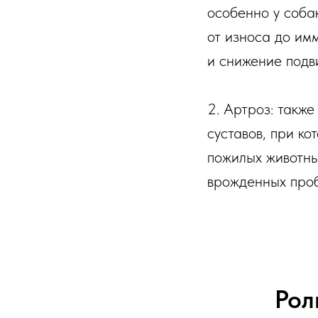
особенно у соба
от износа до им
и снижение подв
2. Артроз: такж
суставов, при к
пожилых животны
врожденных про
Рол