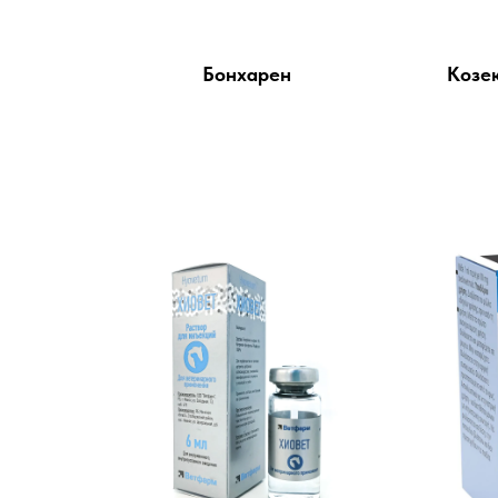
Бонхарен
Козек