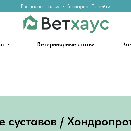
В каталоге появился Бонхарен! Перейти
ог
Ветеринарные статьи
Ко
е суставов / Хондропро