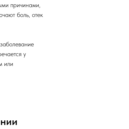
ными причинами,
чают боль, отек
е заболевание
речается у
м или
ении