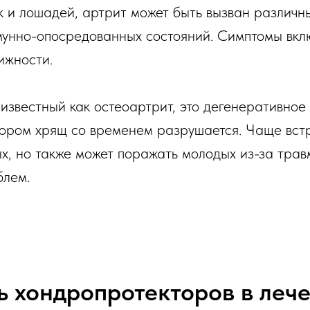
к и лошадей, артрит может быть вызван различ
мунно-опосредованных состояний. Симптомы вклю
ижности.
е известный как остеоартрит, это дегенеративно
отором хрящ со временем разрушается. Чаще вст
х, но также может поражать молодых из-за трав
блем.
ь хондропротекторов в леч