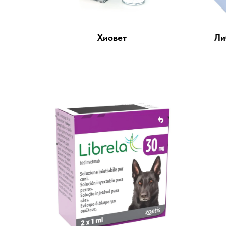
Хиовет
Ли