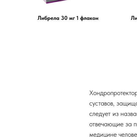
Либрела 30 мг 1 флакон
Ли
Хондропротектор
суставов, защищ
следует из назва
отвечающие за п
медицине челове