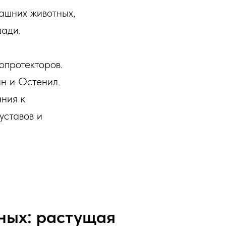
ашних животных,
шади.
опротекторов.
ин и Остенил.
ания к
уставов и
ных: растущая