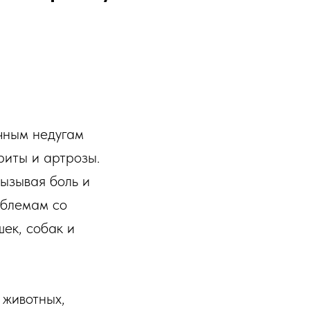
ичным недугам
риты и артрозы.
вызывая боль и
облемам со
шек, собак и
 животных,