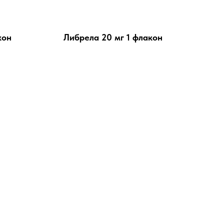
кон
Либрела 20 мг 1 флакон