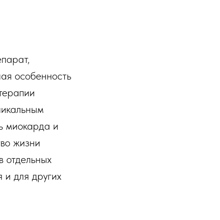
епарат,
ная особенность
 терапии
никальным
ь миокарда и
тво жизни
в отдельных
 и для других