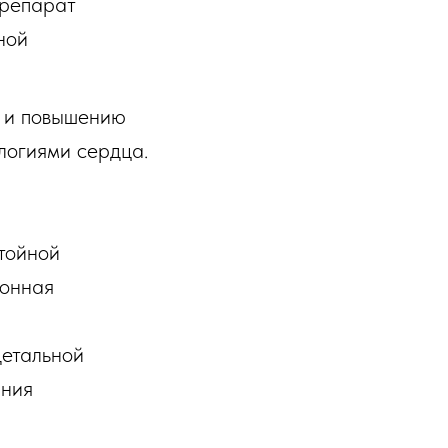
препарат
ной
и и повышению
логиями сердца.
стойной
ионная
детальной
ания