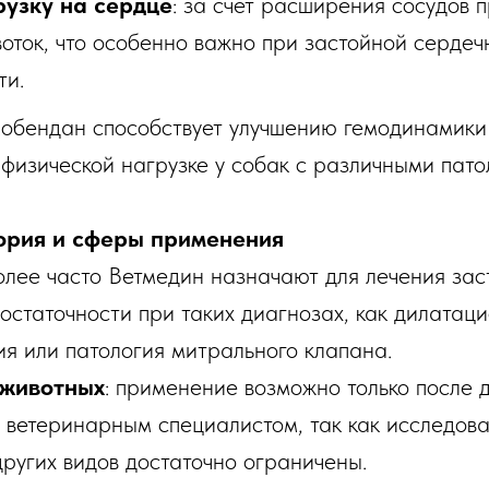
узку на сердце
: за счёт расширения сосудов 
воток, что особенно важно при застойной сердеч
ти.
мобендан способствует улучшению гемодинамик
 физической нагрузке у собак с различными пато
ория и сферы применения
олее часто Ветмедин назначают для лечения за
остаточности при таких диагнозах, как дилатац
я или патология митрального клапана.
 животных
: применение возможно только после 
с ветеринарным специалистом, так как исследов
других видов достаточно ограничены.