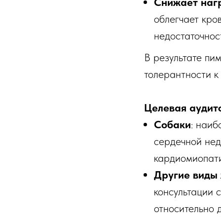
Снижает нагр
облегчает кро
недостаточнос
В результате пи
толерантности к
Целевая аудит
Собаки
: наиб
сердечной нед
кардиомиопати
Другие виды
консультации 
относительно 