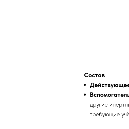
Состав
Действующее
Вспомогател
другие инертн
требующие учё