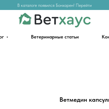
В каталоге появился Бонхарен! Перейти
ог
Ветеринарные статьи
Ко
Ветмедин капсулы