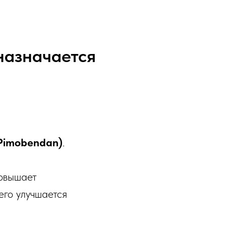
назначается
Pimobendan)
.
повышает
его улучшается