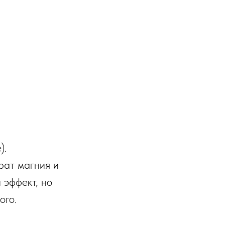
).
арат магния и
 эффект, но
ого.