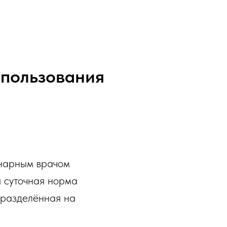
спользования
инарным врачом
я суточная норма
 разделённая на