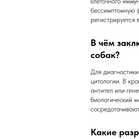
клеточного имму
бессимптомную ф
регистрируется в
В чём закл
собак?
Для диагностики
цитологии. В кр
антител или ген
биологический м
сосредотачивают
Какие раз