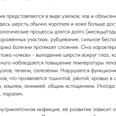
я представляются в виде узелков, язв и облысен
здесь шерсть обычно короткая и кожа больше дос
ологические процессы длятся долго (месяцы/годы
поражённых участках, рубцевание, сильное беспо
рма болезни протекает сложнее. Она характер
тома «очков» - выпадение шерсти вокруг глаз, к
тного наблюдается повышение температуры тела
злов, печени, селезёнки. Нарушается функцион
ов, что проявляется тошнотой, рвотой, кровью в 
м, кашлем, анемией, общим истощением. Иногда
, паралич.
утриклеточная инфекция, её развитие зависит о