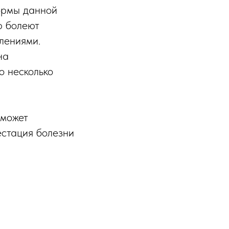
ормы данной
ю болеют
лениями.
на
 несколько
 может
естация болезни