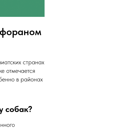
ефораном
иатских странах
же отмечается
бенно в районах
у собак?
анного