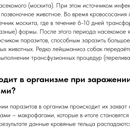
асекомого (москита). При этом источником инфе
 позвоночное животное. Во время кровососания
ечник москита, где в течение 6-10 дней трансф
азные) формы. После этого периода насекомое я
счиком паразитов, способным заразить большое
х животных. Редко лейшманиоз собак передаётс
выполнении трансфузионных процедур (перелива
одит в организме при заражени
ями?
ии паразитов в организм происходит их захват
ами – макрофагами, которые в итоге становятся
результате данные кровяные тельца распадаютс