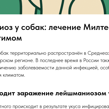
оз у собак: лечение Милт
тимом
бак территориально распространён в Среднеаз
ском регионе. В последнее время в России так
личению заболеваемости данной инфекцией, осо
м климатом.
одит заражение лейшманиозом 
ного происходит в результате укуса инфициров