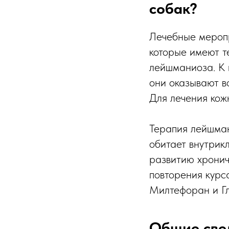
собак?
Лечебные меропр
которые имеют т
лейшманиоза. К н
они оказывают в
Для лечения кож
Терапия лейшман
обитает внутрик
развитию хронич
повторения курс
Милтефоран и Гл
Общие све