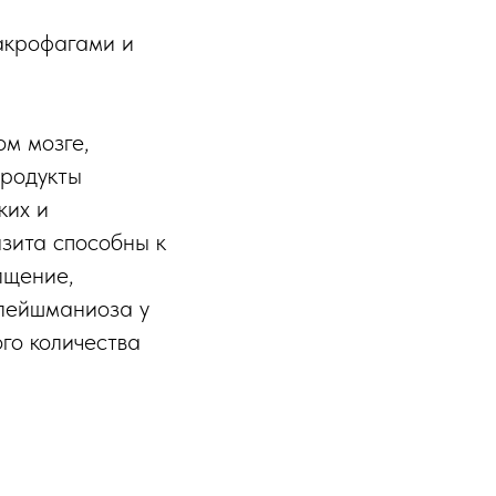
акрофагами и
ом мозге,
продукты
ких и
зита способны к
лщение,
 лейшманиоза у
го количества