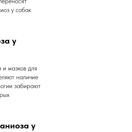
 переносят
иоз у собак
за у
 и мазков для
еляют наличие
логии забирают
орых
аниоза у