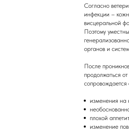
Согласно ветери
инфекции – кожн
висцеральной фо
Поэтому уместны
генерализованн
органов и систем
После проникнов
продолжаться от
сопровождается
изменения на 
необоснованно
плохой аппети
изменение пов