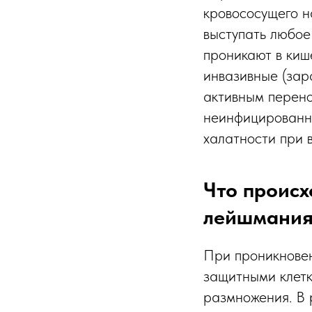
кровососущего н
выступать любое
проникают в киш
инвазивные (зар
активным перено
неинфицированны
халатности при 
Что происх
лейшмани
При проникновен
защитными клетк
размножения. В 