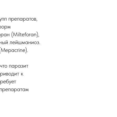
упп препаратов,
 форм
ан (Milteforan),
нный лейшманиоз.
Mepacrine).
 что паразит
риводит к
требует
 препаратам