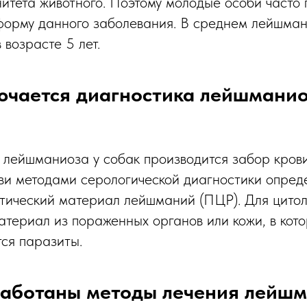
нитета животного. Поэтому молодые особи часто
орму данного заболевания. В среднем лейшман
 возрасте 5 лет.
ючается диагностика лейшманио
 лейшманиоза у собак производится забор крови
ови методами серологической диагностики опред
етический материал лейшманий (ПЦР). Для цито
атериал из пораженных органов или кожи, в кот
ся паразиты.
работаны методы лечения лейшм