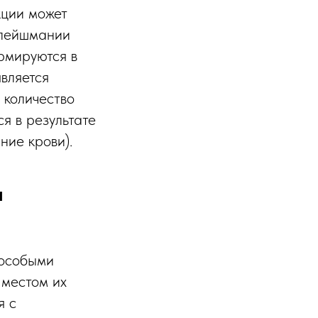
кции может
 лейшмании
ормируются в
вляется
 количество
я в результате
ние крови).
и
 особыми
 местом их
я с