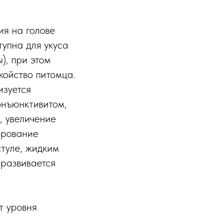
ия на голове
тупна для укуса
), при этом
койство питомца.
изуется
онъюнктивитом,
, увеличение
ирование
стуле, жидким
 развивается
т уровня