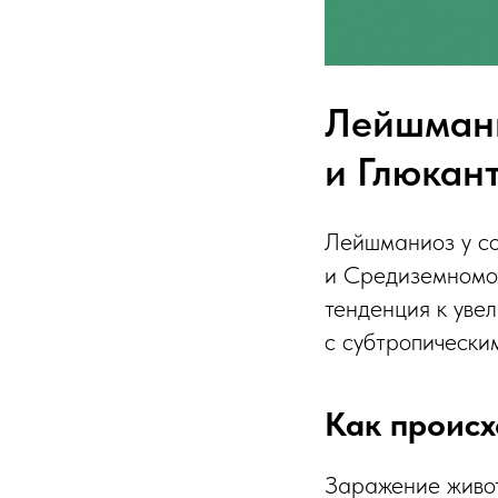
Лейшмани
и Глюкан
Лейшманиоз у со
и Средиземномор
тенденция к уве
с субтропически
Как происх
Заражение живот