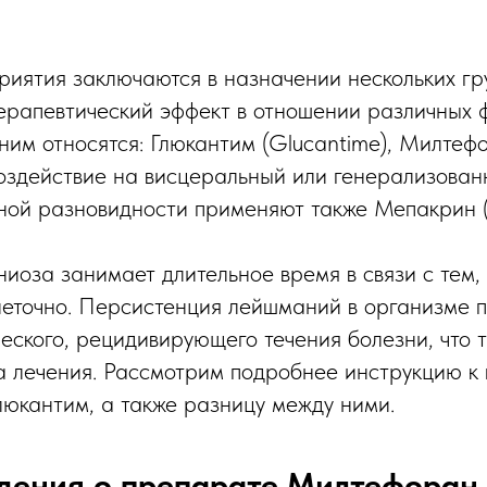
иятия заключаются в назначении нескольких гр
ерапевтический эффект в отношении различных
им относятся: Глюкантим (Glucantime), Милтефор
оздействие на висцеральный или генерализова
ной разновидности применяют также Мепакрин (
иоза занимает длительное время в связи с тем,
леточно. Персистенция лейшманий в организме п
еского, рецидивирующего течения болезни, что 
а лечения. Рассмотрим подробнее инструкцию к
юкантим, а также разницу между ними.
дения о препарате Милтефоран