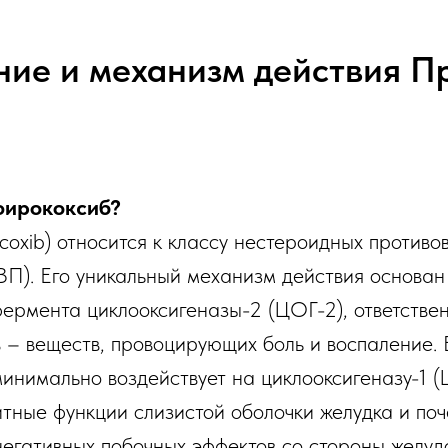
ие и механизм действия П
фирококсиб?
coxib) относится к классу нестероидных против
П). Его уникальный механизм действия основан
ермента циклооксигеназы-2 (ЦОГ-2), ответствен
 – веществ, провоцирующих боль и воспаление. 
минимально воздействует на циклооксигеназу-1 (
итные функции слизистой оболочки желудка и поч
негативных побочных эффектов со стороны желуд