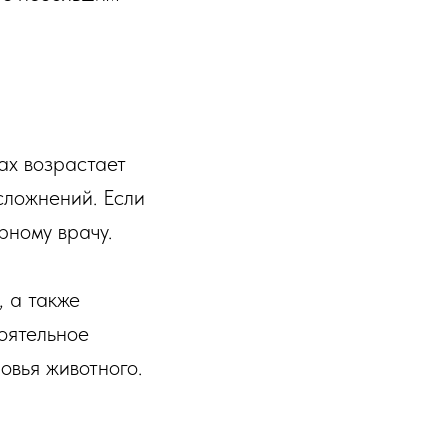
ах возрастает
сложнений. Если
рному врачу.
, а также
оятельное
овья животного.