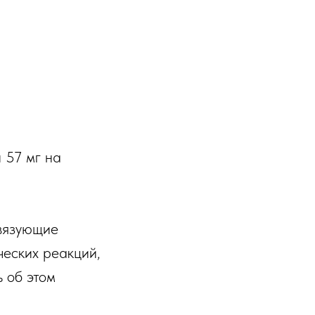
и 57 мг на
связующие
ческих реакций,
 об этом