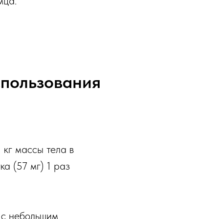
мца.
спользования
 кг массы тела в
а (57 мг) 1 раз
е с небольшим