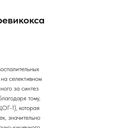
ревикокса
овоспалительных
 на селективном
ного за синтез
Благодаря тому,
ЦОГ-1), которая
ек, значительно
очно-кишечного