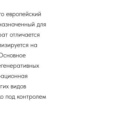
это европейский
дназначенный для
рат отличается
лизируется на
 Основное
егенеративных
ерационная
гих видов
ко под контролем