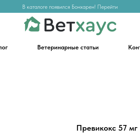
В каталоге появился Бонхарен! Перейти
лог
Ветеринарные статьи
Кон
Превикокс 57 мг 