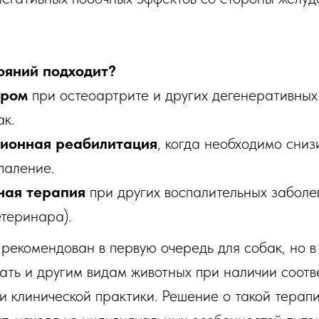
ояний подходит?
дром
при остеоартрите и других дегенеративных
ак.
ионная реабилитация
, когда необходимо сниз
паление.
ная терапия
при других воспалительных заболев
теринара).
 рекомендован в первую очередь для собак, но в
чать и другим видам животных при наличии соот
и клинической практики. Решение о такой терап