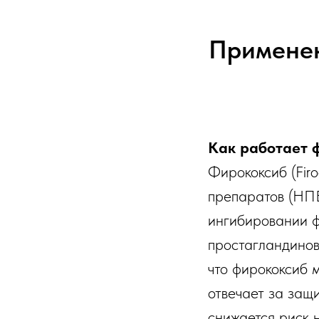
Применен
Как работает 
Фирококсиб (Firo
препаратов (НПВ
ингибировании ф
простагландинов
что фирококсиб 
отвечает за защ
снижается риск 