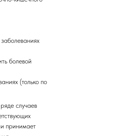
 заболеваниях
ить болевой
аниях (только по
 ряде случаев
ветствующих
ии принимает