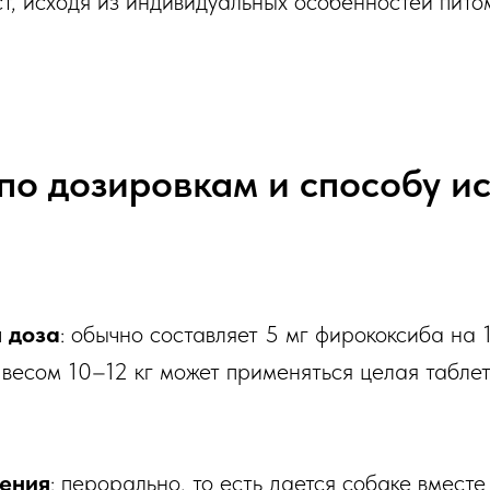
ст, исходя из индивидуальных особенностей пито
по дозировкам и способу и
 доза
: обычно составляет 5 мг фирококсиба на 1
 весом 10–12 кг может применяться целая таблетк
ения
: перорально, то есть дается собаке вмест