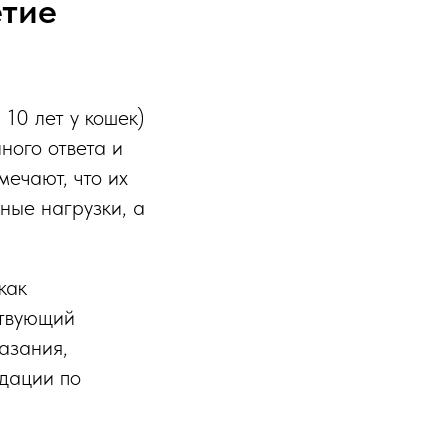
етие
 10 лет у кошек)
ного ответа и
ечают, что их
ные нагрузки, а
как
ствующий
азания,
ндации по