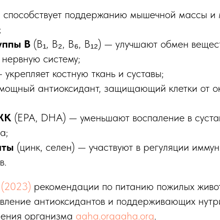
способствует поддержанию мышечной массы и 
;
уппы B
(B₁, B₂, B₆, B₁₂) — улучшают обмен вещес
нервную систему;
 укрепляет костную ткань и суставы;
ощный антиоксидант, защищающий клетки от ок
ЖК
(EPA, DHA) — уменьшают воспаление в суста
а;
нты
(цинк, селен) — участвуют в регуляции имму
в.
(2023)
рекомендации по питанию пожилых живо
вление антиоксидантов и поддерживающих нутр
рения организма
aaha.org
aaha.org
.