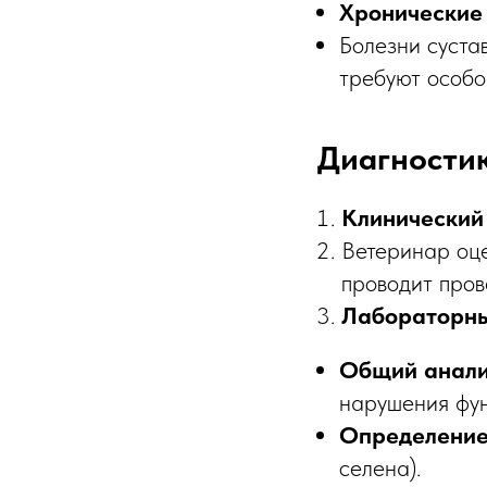
Хронические
Болезни суста
требуют особо
Диагности
Клинический
Ветеринар оце
проводит пров
Лабораторны
Общий анали
нарушения фун
Определение
селена).