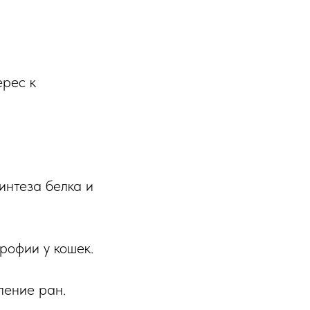
ерес к
нтеза белка и
рофии у кошек.
ление ран.