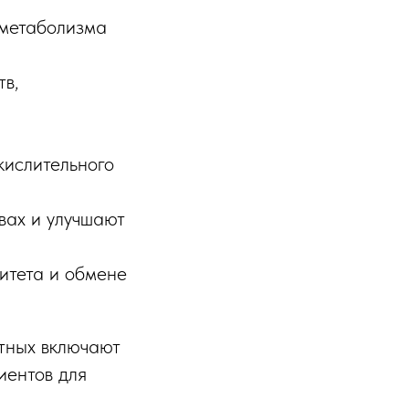
метаболизма
тв,
ислительного
вах и улучшают
нитета и обмене
тных включают
иентов для