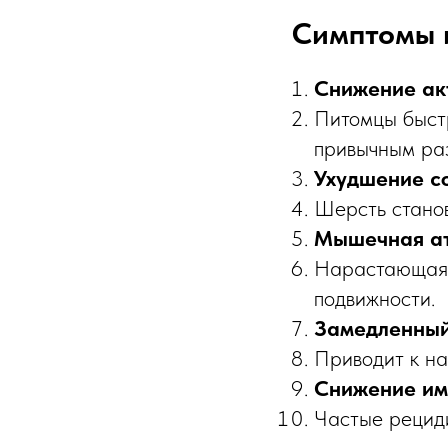
Симптомы 
Снижение ак
Питомцы быстр
привычным ра
Ухудшение с
Шерсть станов
Мышечная а
Нарастающая 
подвижности.
Замедленный
Приводит к на
Снижение им
Частые рециди