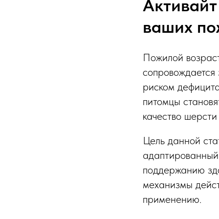
Активайт 
ваших по
Пожилой возраст 
сопровождается 
риском дефицита
питомцы становя
качество шерсти
Цель данной стат
адаптированный 
поддержанию здо
механизмы дейст
применению.