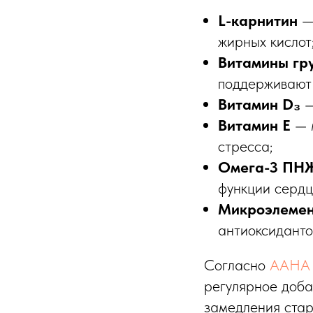
L-карнитин
— 
жирных кислот
Витамины гр
поддерживают 
Витамин D₃
—
Витамин E
— м
стресса;
Омега-3 ПН
функции сердц
Микроэлеме
антиоксиданто
Согласно
AAHA 
регулярное доба
замедления ста