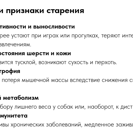
и признаки старения
тивности и выносливости
ее устают при играх или прогулках, теряют инт
звлечениям.
остояния шерсти и кожи
ится тусклой, возникают сухость и перхоть.
трофия
потеря мышечной массы вследствие снижения си
 метаболизм
бору лишнего веса у собак или, наоборот, к дист
мунитета
вы хронических заболеваний, медленное зажив