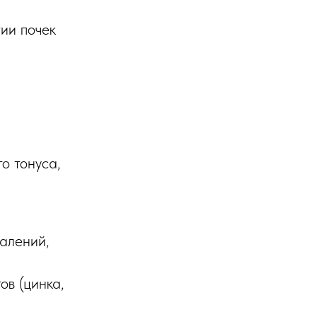
ии почек
о тонуса,
алений,
ов (цинка,