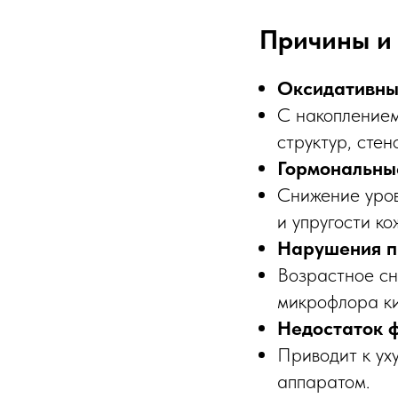
Причины и
Оксидативны
С накоплением
структур, стен
Гормональны
Снижение уров
и упругости ко
Нарушения п
Возрастное сн
микрофлора ки
Недостаток ф
Приводит к ух
аппаратом.