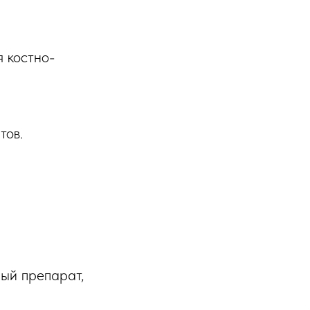
 костно-
тов.
ый препарат,