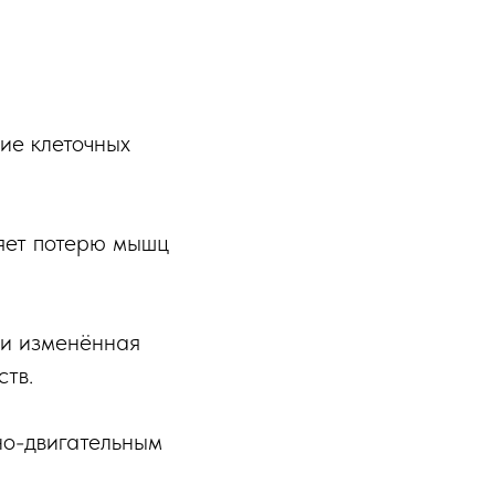
ие клеточных
ляет потерю мышц
 и изменённая
тв.
но-двигательным