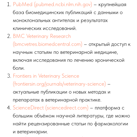
PubMed (pubmed.ncbi.nlm.nih.gov)
– крупнейшая
база биомедицинских публикаций с данными о
моноклональных антителах и результатах
клинических исследований.
BMC Veterinary Research
(bmcvetres.biomedcentral.com)
– открытый доступ к
научным статьям по ветеринарной медицине,
включая исследования по лечению хронической
боли.
Frontiers in Veterinary Science
(frontiersin.org/journals/veterinary-science)
–
актуальные публикации о новых методах и
препаратах в ветеринарной практике.
ScienceDirect (sciencedirect.com)
– платформа с
большим объёмом научной литературы, где можно
найти рецензированные статьи по фармакологии
и ветеринарии.