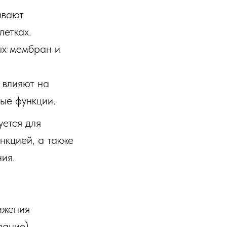
ивают
летках.
ых мембран и
 влияют на
ые функции.
уется для
нкцией, а также
ия.
нижения
вание).