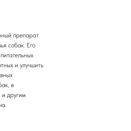
арный препарат
ья собак. Его
 питательных
тных и улучшить
ивных
ак, в
 и другим
ча.