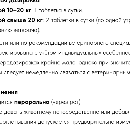
ая дозировка
й 10–20 кг
: 1 таблетка в сутки.
й свыше 20 кг
: 2 таблетки в сутки (по одной у
ению ветврача).
ти или по рекомендации ветеринарного специа
ректирована с учётом индивидуальных особеннос
редозировках крайне мало, однако при значит
 следует немедленно связаться с ветеринарным
енения
дится
перорально
(через рот).
о давать животному непосредственно или добавл
роглатывания допускается предварительно измел