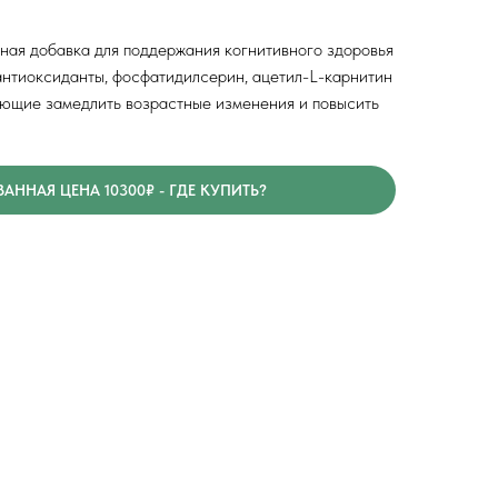
сная добавка для поддержания когнитивного здоровья
— антиоксиданты, фосфатидилсерин, ацетил-L-карнитин
ающие замедлить возрастные изменения и повысить
ННАЯ ЦЕНА 10300₽ - ГДЕ КУПИТЬ?