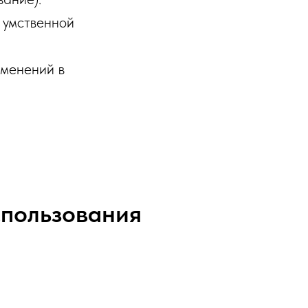
 умственной
зменений в
спользования