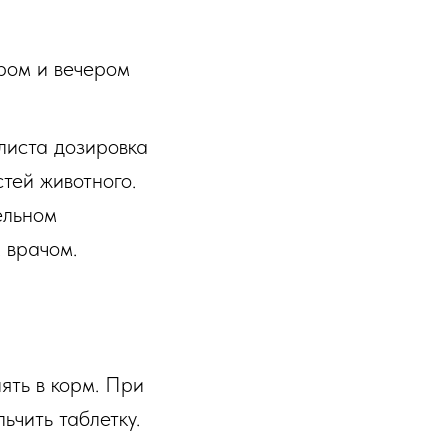
тром и вечером
листа дозировка
тей животного.
ельном
 врачом.
ять в корм. При
ьчить таблетку.