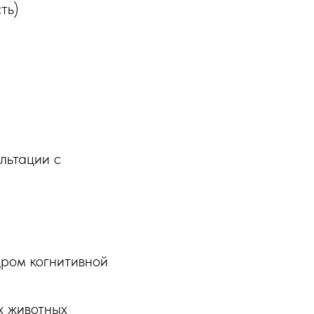
ть)
льтации с
дром когнитивной
х животных