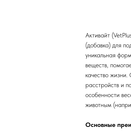
Активайт (VetPl
(добавка) для п
уникальная форм
веществ, помога
качество жизни.
расстройств и п
особенности вес
животным (напри
Основные пре