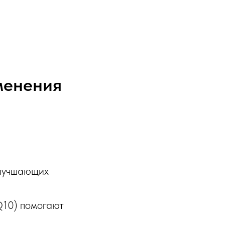
менения
улучшающих
Q10) помогают