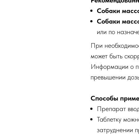
Рекомендованн
Собаки массо
Собаки массо
или по назнач
При необходимос
может быть скор
Информации о пе
превышении дозы
Способы прим
Препарат вво
Таблетку можн
затруднении п