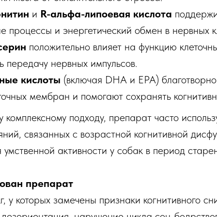
рнитин
и
R-альфа-липоевая кислота
поддерж
е процессы и энергетический обмен в нервных к
серин
положительно влияет на функцию клеточн
ь передачу нервных импульсов.
ные кислоты
(включая DHA и EPA) благотворно
точных мембран и помогают сохранять когнитивн
у комплексному подходу, препарат часто использ
яний, связанных с возрастной когнитивной дисфу
 умственной активности у собак в период старен
ован препарат
кг, у которых замечены признаки когнитивного с
, дезориентация, нарушение цикла сон-бодрство