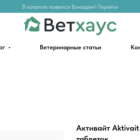
В каталоге появился Бонхарен! Перейти
ог
Ветеринарные статьи
Ко
Активайт Aktivait
таблеток